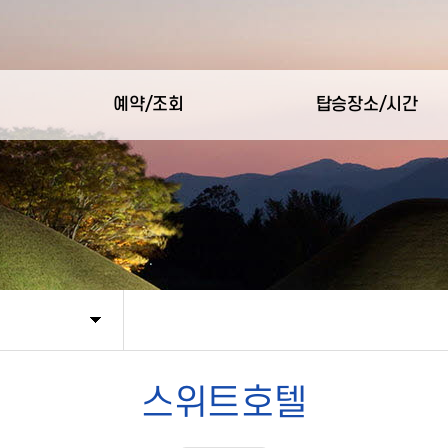
예약/조회
탑승장소/시간
스위트호텔