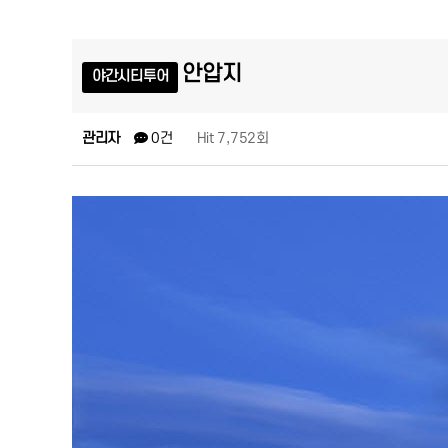
안압지
야간시티투어
관리자
Hit 7,752회
0건