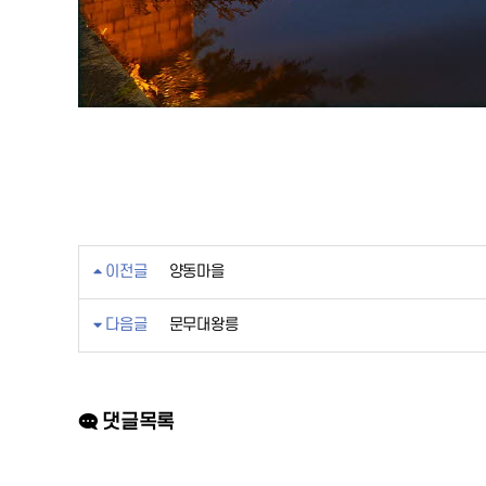
이전글
양동마을
다음글
문무대왕릉
댓글목록