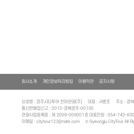
회사소개
개인정보처리방침
이용약관
공지사항
상호명 : 경주시티투어 천마관광(주)
대표 : 서병조
주소 : 경
통신판매업신고 : 2013-경북경주-00100
관광사업등록증 : 제 2009-000001호
대표전화 : 054-743-60
이메일 : citytour123@nate.com
© Gyeongju CityTour All R